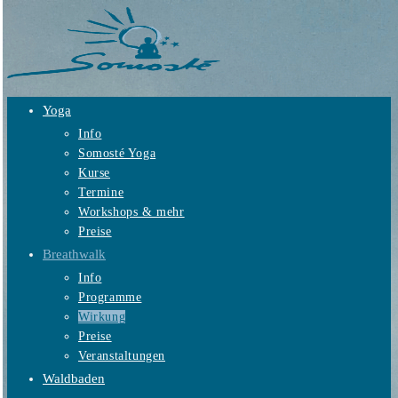
Zum
Inhalt
springen
Yoga
Info
Somosté Yoga
Kurse
Termine
Workshops & mehr
Preise
Breathwalk
Info
Programme
Wirkung
Preise
Veranstaltungen
Waldbaden