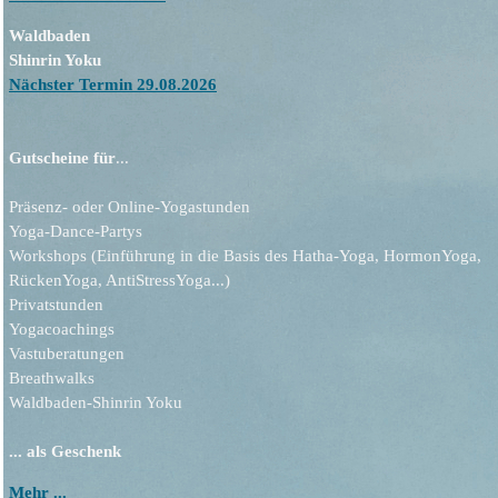
Waldbaden
Shinrin Yoku
Nächster Termin 29.08.2026
Gutscheine für
...
Präsenz- oder Online-Yogastunden
Yoga-Dance-Partys
Workshops (Einführung in die Basis des Hatha-Yoga, HormonYoga,
RückenYoga, AntiStressYoga...)
Privatstunden
Yogacoachings
Vastuberatungen
Breathwalks
Waldbaden-Shinrin Yoku
... als Geschenk
Mehr ...