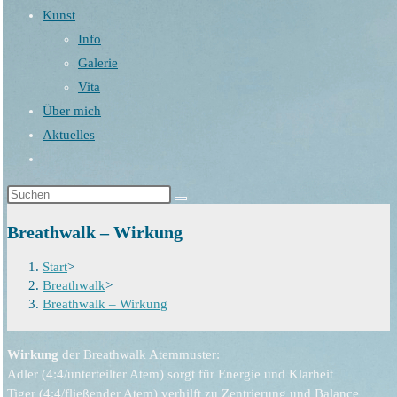
Kunst
Info
Galerie
Vita
Über mich
Aktuelles
Website-
Suche
umschalten
Breathwalk – Wirkung
Start
>
Breathwalk
>
Breathwalk – Wirkung
Wirkung
der Breathwalk Atemmuster:
Adler (4:4/unterteilter Atem) sorgt für Energie und Klarheit
Tiger (4:4/fließender Atem) verhilft zu Zentrierung und Balance