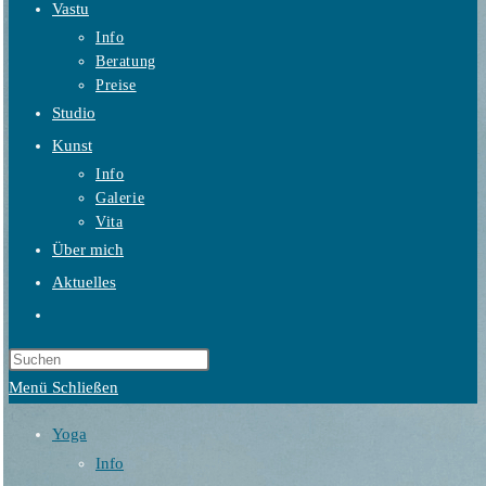
Vastu
Info
Beratung
Preise
Studio
Kunst
Info
Galerie
Vita
Über mich
Aktuelles
Website-
Suche
umschalten
Menü
Schließen
Yoga
Info