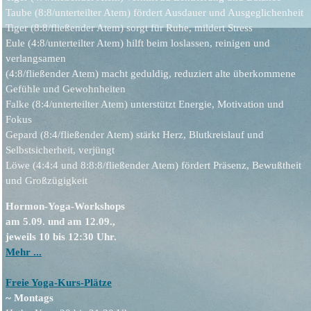
Taube (8:8/unterteilter Atem) fördert Ausdauer und Ausgeglichenheit
Tiger (8:8/fließender Atem) sorgt für Ruhe, mildert Stress
Eule (4:8/unterteilter Atem) hilft beim loslassen, reinigen und
verlangsamen
(4:8/fließender Atem) macht geduldig, reduziert alte überkommene
Gefühle und Gewohnheiten
Falke (8:4/unterteilter Atem) unterstützt Energie, Motivation und
Fokus
Gepard (8:4/fließender Atem) stärkt Herz, Blutkreislauf und
Selbstsicherheit, verjüngt
Löwe (4:4:4 und 8:8:8/fließender Atem) fördert Präsenz, Bewußtheit
und Großzügigkeit
Hormon-Yoga-Workshops
am 5.09. und am 12.09.,
jeweils 10 bis 12:30 Uhr.
Mehr ...
Freie Yoga-Kurs-Plätze
~ Montags