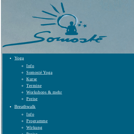
Zum
Inhalt
springen
Yoga
Info
Somosté Yoga
Kurse
Termine
Workshops & mehr
Preise
Breathwalk
Info
Programme
Wirkung