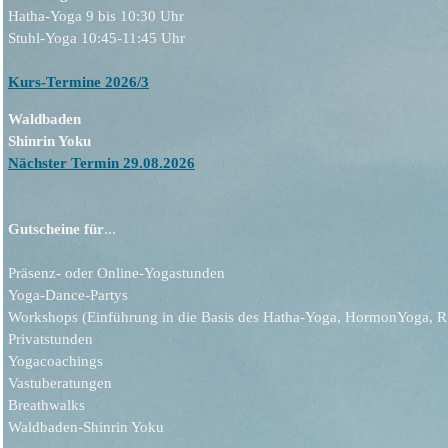
Hatha-Yoga 9 bis 10:30 Uhr
Stuhl-Yoga 10:45-11:45 Uhr
Kurs-Termine 2026/3
Waldbaden
Shinrin Yoku
Nächster Termin 29.08.2026
Gutscheine für
...
Präsenz- oder Online-Yogastunden
Yoga-Dance-Partys
Workshops (Einführung in die Basis des Hatha-Yoga, HormonYoga, Rü
Privatstunden
Yogacoachings
Vastuberatungen
Breathwalks
Waldbaden-Shinrin Yoku