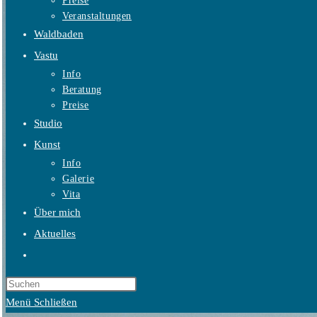
Preise
Veranstaltungen
Waldbaden
Vastu
Info
Beratung
Preise
Studio
Kunst
Info
Galerie
Vita
Über mich
Aktuelles
Website-
Suche
umschalten
Menü
Schließen