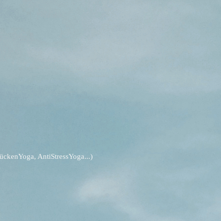
ckenYoga, AntiStressYoga...)