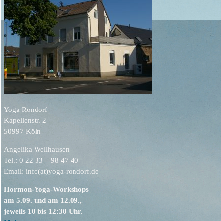
Yoga Rondorf
Kapellenstr. 2
50997 Köln
Angelika Wellhausen
Tel.: 0 22 33 – 98 47 40
Email: info(at)yoga-rondorf.de
Hormon-Yoga-Workshops
am 5.09. und am 12.09.,
jeweils 10 bis 12:30 Uhr.