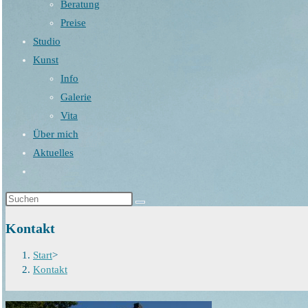
Beratung
Preise
Studio
Kunst
Info
Galerie
Vita
Über mich
Aktuelles
Website-
Suche
umschalten
Kontakt
Start
>
Kontakt